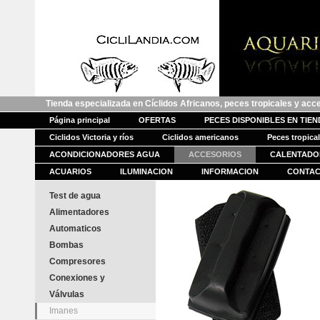
Tienda especializada en Cíclidos Africanos, peces tropicales y acc
Página principal
OFERTAS
PECES DISPONIBLES EN TIE
Ciclidos Victoria y ríos
Ciclidos americanos
Peces tropica
ACONDICIONADORES AGUA
ACCESORIOS
CALENTADO
ACUARIOS
ILUMINACION
INFORMACION
CONTA
Test de agua
Alimentadores
Automaticos
Bombas
Compresores
Conexiones y
Válvulas
Imanes