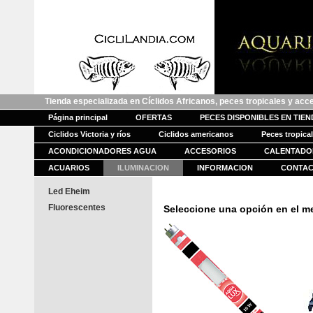
Tienda especializada en Cíclidos Africanos, peces tropicales y acc
Página principal
OFERTAS
PECES DISPONIBLES EN TIE
Ciclidos Victoria y ríos
Ciclidos americanos
Peces tropica
ACONDICIONADORES AGUA
ACCESORIOS
CALENTADO
ACUARIOS
ILUMINACION
INFORMACION
CONTA
Led Eheim
Fluorescentes
Seleccione una opción en el me