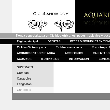
Tienda especializada en Cíclidos Africanos, peces tropicales y acc
Página principal
OFERTAS
PECES DISPONIBLES EN TIE
Ciclidos Victoria y ríos
Ciclidos americanos
Peces tropica
ACONDICIONADORES AGUA
ACCESORIOS
CALENTADO
ACUARIOS
ILUMINACION
INFORMACION
CONTA
SUSTRATO
Gambas
Caracoles
Langostas
Cangrejos