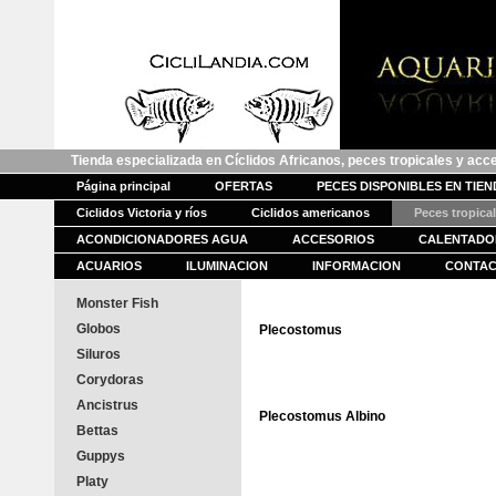
Tienda especializada en Cíclidos Africanos, peces tropicales y acc
Página principal
OFERTAS
PECES DISPONIBLES EN TIE
Ciclidos Victoria y ríos
Ciclidos americanos
Peces tropica
ACONDICIONADORES AGUA
ACCESORIOS
CALENTADO
ACUARIOS
ILUMINACION
INFORMACION
CONTA
Monster Fish
Globos
Plecostomus
Siluros
Corydoras
Ancistrus
Plecostomus Albino
Bettas
Guppys
Platy