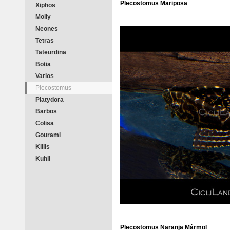
Plecostomus Mariposa
Xiphos
Molly
Neones
Tetras
Tateurdina
Botia
Varios
Plecostomus
Platydora
Barbos
Colisa
Gourami
Killis
Kuhli
Plecostomus Naranja Mármol